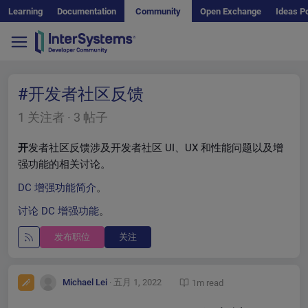
跳到主内容
Learning
Documentation
Community
Open Exchange
Ideas Po
#开发者社区反馈
1
关注者 · 3 帖子
开
发者社区反馈涉及开发者社区 UI、UX 和性能问题以及增
强功能的相关讨论。
DC 增强功能简介
。
讨论 DC 增强功能
。
发布职位
关注
Michael Lei
· 五月 1, 2022
1m read