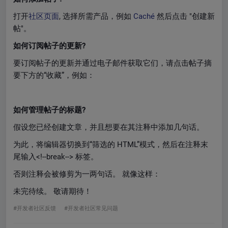
打开
社区页面
, 选择所需产品，例如
Caché
然后点击 "创建新
帖"。
如何订阅帖子的更新
?
要订阅帖子的更新并通过电子邮件获取它们，请点击帖子摘
要下方的“收藏”，例如：
如何管理帖子的标题
?
假设您已经创建文章，并且想要在其注释中添加几句话。
为此，将编辑器切换到“筛选的 HTML”模式，然后在注释末
尾输入<!--break--> 标签。
否则注释会被修剪为一两句话。 就像这样：
未完待续。 敬请期待！
#开发者社区反馈
#开发者社区常见问题